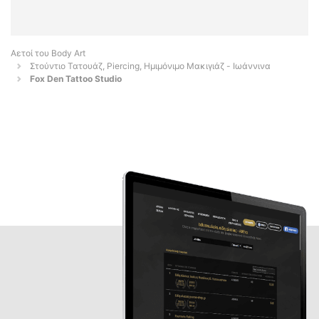
Αετοί του Body Art
Στούντιο Τατουάζ, Piercing, Ημιμόνιμο Μακιγιάζ - Ιωάννινα
Fox Den Tattoo Studio