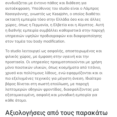
συνδυάζεται με έντονο πάθος και διάθεση για
αυτοέκφραση. Υπεύθυνος του studio είναι ο Λάμπρος
Κασαγιάννης, γνωστός ως Kasajohn, ο οποίος διαθέτει
οκταετή εμπειρία τόσο στην Ελλάδα όσο και σε άλλες
χώρες, όπως η Γερμανία, η Ελβετία και η Αίγυπτος. Αυτή
η διεθνής εμπειρία συμβάλλει καθοριστικά στην παροχή
υπηρεσιών υψηλών προδιαγραφών και διαφοροποίησης
στον τομέα του body modification.
Το studio λειτουργεί ως ασφαλής, αποστειρωμένος και
φιλικός χώρος, με έμφαση στην υγιεινή και την
προστασία. Οι υπηρεσίες πραγματοποιούνται με χρήση
μόνο ποιοτικών υλικών, όπως κοσμήματα από τιτάνιο,
χρυσό και πολύτιμους λίθους, ενώ εφαρμόζονται και οι
πιο εξελιγμένες τεχνικές για μέγιστη άνεση. Ιδιαίτερο
βάρος δίνεται στη σωστή επούλωση, με παροχή
λεπτομερών οδηγιών φροντίδας, διασφαλίζοντας μια
εξατομικευμένη, ασφαλή και μοναδική εμπειρία για
κάθε άτομο.
Αξιολογήσεις από τους παρακάτω