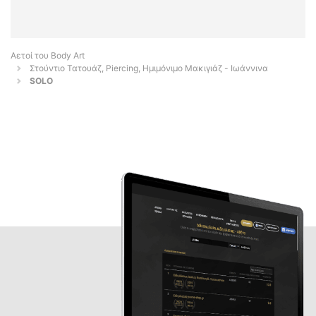
Αετοί του Body Art
Στούντιο Τατουάζ, Piercing, Ημιμόνιμο Μακιγιάζ - Ιωάννινα
SOLO