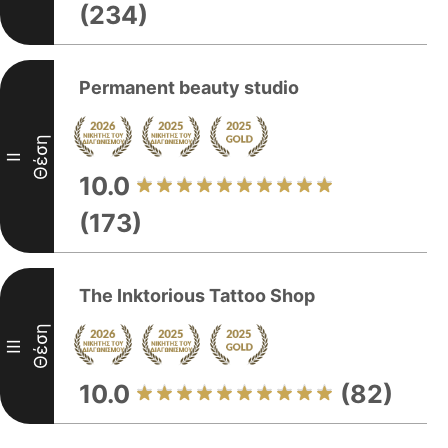
(234)
Permanent beauty studio
Θέση
II
10.0
(173)
The Inktorious Tattoo Shop
Θέση
III
10.0
(82)