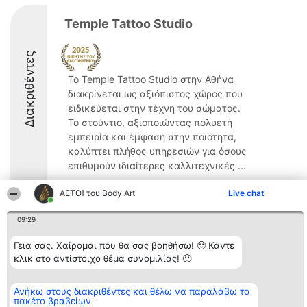
Temple Tattoo Studio
Διακριθέντες
Το Temple Tattoo Studio στην Αθήνα
διακρίνεται ως αξιόπιστος χώρος που
ειδικεύεται στην τέχνη του σώματος.
Το στούντιο, αξιοποιώντας πολυετή
εμπειρία και έμφαση στην ποιότητα,
καλύπτει πλήθος υπηρεσιών για όσους
επιθυμούν ιδιαίτερες καλλιτεχνικές ...
ΑΕΤΟΊ του Body Art
Live chat
09:29
Διοργανωτής της
Κατάταξη
Επικοινωνία
Γεια σας. Χαίρομαι που θα σας βοηθήσω! 🙂 Κάντε
κατάταξης
Διακριθέντες
Επικοινωνία
κλικ στο αντίστοιχο θέμα συνομιλίας! 🙂
BEAUTIFUL COMPANY
Λίστα όλων
Μονοπρόσωπη ΙΚΕ
των
ΤΗΛ. ΕΠΙΚΟΙΝΩΝΙΑΣ:
διακριθέντων
2104128019
Ανήκω στους διακριθέντες και θέλω να παραλάβω το
Μεθοδολογία
πακέτο βραβείων
email:
Όροι &