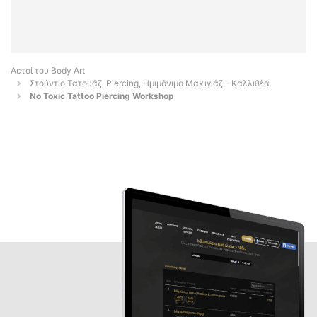
Αετοί του Body Art
Στούντιο Τατουάζ, Piercing, Ημιμόνιμο Μακιγιάζ - Καλλιθέα
No Toxic Tattoo Piercing Workshop