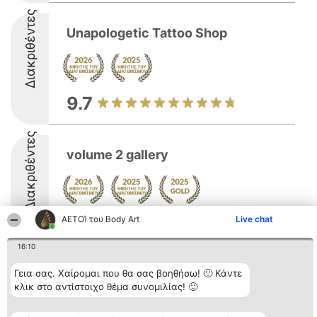
Διακριθέντες
Unapologetic Tattoo Shop
9.7
Διακριθέντες
volume 2 gallery
ΑΕΤΟΊ του Body Art
Live chat
10
16:10
Γεια σας. Χαίρομαι που θα σας βοηθήσω! 🙂 Κάντε
Διοργανωτής της
Κατάταξη
Επικοινωνία
κατάταξης
Διακριθέντες
Επικοινωνία
κλικ στο αντίστοιχο θέμα συνομιλίας! 🙂
BEAUTIFUL COMPANY
Λίστα όλων
Μονοπρόσωπη ΙΚΕ
των
ΤΗΛ. ΕΠΙΚΟΙΝΩΝΙΑΣ:
διακριθέντων