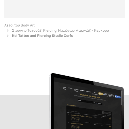
Αετοί του Body Art
Στούντιο Τατουάζ, Piercing, Ημιμόνιμο Μακιγιάζ - Κερκυρα
Koi Tattoo and Piercing Studio Corfu