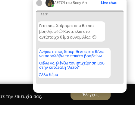
ΑΕΤΟΊ του Body Art
Live chat
15:31
Γεια σας. Χαίρομαι που θα σας
βοηθήσω! 🙂 Κάντε κλικ στο
αντίστοιχο θέμα συνομιλίας! 🙂
Ανήκω στους διακριθέντες και θέλω
να παραλάβω το πακέτο βραβείων
Θέλω να ελέγξω την επιχείρηση μου
στην κατάταξη "Αετοί"
Άλλο θέμα
Έλεγχος
τε την επιτυχία σας.