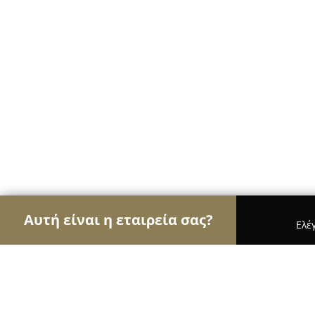
Αυτή είναι η εταιρεία σας?
Ελέ
Αετοί του Body Art
Στούντιο Τατουάζ, Piercing,