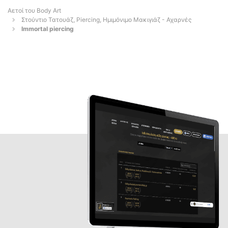
Αετοί του Body Art
Στούντιο Τατουάζ, Piercing, Ημιμόνιμο Μακιγιάζ - Αχαρνές
Immortal piercing