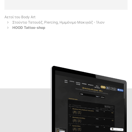
Αετοί του Body Art
Στούντιο Τατουάζ, Piercing, Ημιμόνιμο Μακιγιάζ - Ίλιον
HOOD Tattoo-shop