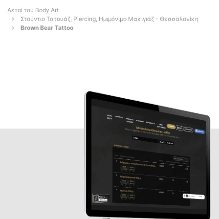
Αετοί του Body Art
Στούντιο Τατουάζ, Piercing, Ημιμόνιμο Μακιγιάζ - Θεσσαλονίκη
Brown Bear Tattoo