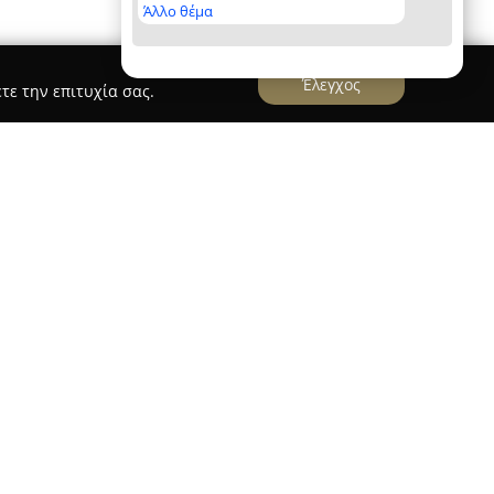
Άλλο θέμα
Έλεγχος
τε την επιτυχία σας.
ρα στην οδό Ιωάννου Μελισσηνού 5 στο Ρέθυμνο,
α υπηρεσιών που άπτονται της σωματικής
εται για τον επαγγελματισμό του και την
υάζ και του piercing, ενώ δίνεται έμφαση στη
μερή δουλειά καθώς και στη φιλική ατμόσφαιρα
GAEL Tattoo Studio προσφέρει εξειδικευμένες