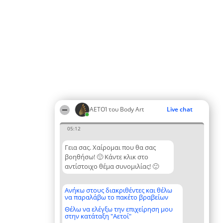
ΑΕΤΟΊ του Body Art
Live chat
05:12
Γεια σας. Χαίρομαι που θα σας
βοηθήσω! 🙂 Κάντε κλικ στο
αντίστοιχο θέμα συνομιλίας! 🙂
Ανήκω στους διακριθέντες και θέλω
να παραλάβω το πακέτο βραβείων
Θέλω να ελέγξω την επιχείρηση μου
στην κατάταξη "Αετοί"