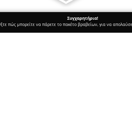
Συγχαρητήρια!
γξτε πώς μπορείτε να πάρετε το πακέτο βραβείων, για να απολαύσε
 Ημιμόνιμο Μακιγιάζ - Ρεθυμνο
GAEL Tattoo Studio
Σχετικά με την εταιρεία:
Το
GAEL Tattoo Studio
, με έδ
ειδικεύεται σε ένα ευρύ φάσμ
τέχνης. Το στούντιο αναγνωρίζ
αφοσίωση στην τέχνη του τατο
σχολαστική υγιεινή, τη λεπτο
του χώρου.
Η ομάδα των καλλιτεχνών στο 