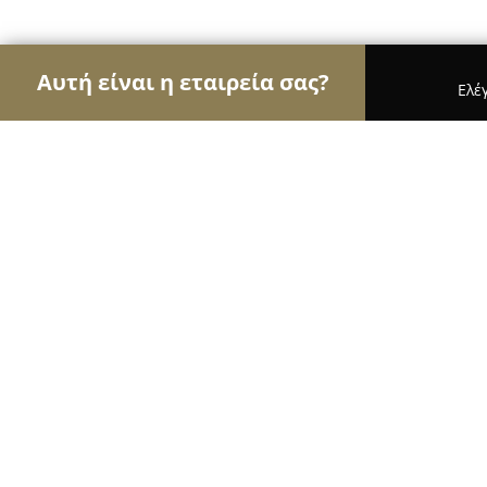
Αυτή είναι η εταιρεία σας?
Ελέ
Αετοί του Body Art
Στούντιο Τατουάζ, Piercing,
GAEL Tattoo Studio
9.8
(161)
Ρεθυμνο, Rethymno
Εμφάνιση αριθμού τηλεφώνου