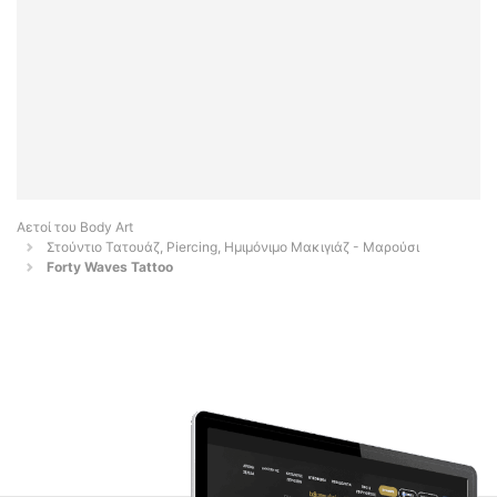
Αετοί του Body Art
Στούντιο Τατουάζ, Piercing, Ημιμόνιμο Μακιγιάζ - Μαρούσι
Forty Waves Tattoo