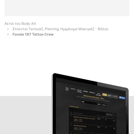
Αετοί του Body Art
Στούντιο Τατουάζ, Piercing, Ημιμόνιμο Μακιγιάζ - Βόλος
Favela 187 Tattoo Crew