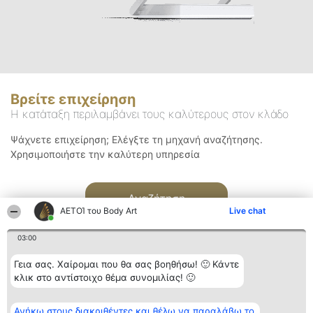
Βρείτε επιχείρηση
Η κατάταξη περιλαμβάνει τους καλύτερους στον κλάδο
Ψάχνετε επιχείρηση; Ελέγξτε τη μηχανή αναζήτησης.
Χρησιμοποιήστε την καλύτερη υπηρεσία
Αναζήτηση
ΑΕΤΟΊ του Body Art
Live chat
03:00
Γεια σας. Χαίρομαι που θα σας βοηθήσω! 🙂 Κάντε
κλικ στο αντίστοιχο θέμα συνομιλίας! 🙂
Διοργανωτής της
Κατάταξη
Επικοινωνία
Ανήκω στους διακριθέντες και θέλω να παραλάβω το
κατάταξης
Διακριθέντες
Επικοινωνία