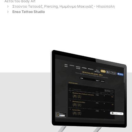
Αετοί του Body Art
Στούντιο Τατουάζ, Piercing, Ημιμόνιμο Μακιγιάζ - Ηλιούπολη
Enso Tattoo Studio