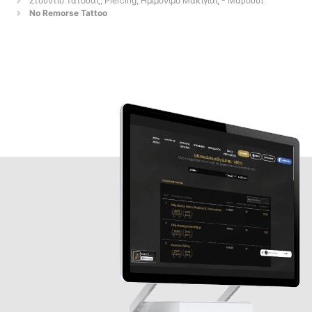
Στούντιο Τατουάζ, Piercing, Ημιμόνιμο Μακιγιάζ - Μαρούσι
No Remorse Tattoo