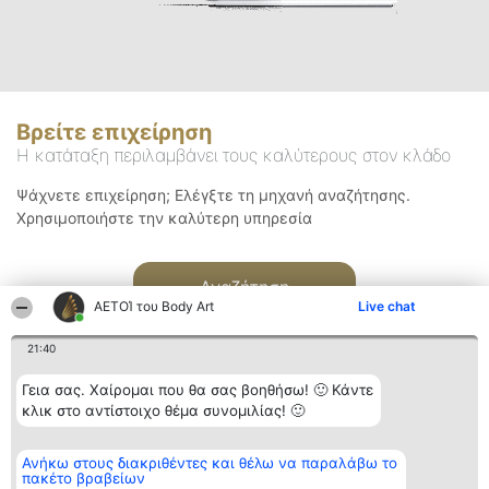
Βρείτε επιχείρηση
Η κατάταξη περιλαμβάνει τους καλύτερους στον κλάδο
Ψάχνετε επιχείρηση; Ελέγξτε τη μηχανή αναζήτησης.
Χρησιμοποιήστε την καλύτερη υπηρεσία
Αναζήτηση
ΑΕΤΟΊ του Body Art
Live chat
21:40
Γεια σας. Χαίρομαι που θα σας βοηθήσω! 🙂 Κάντε
κλικ στο αντίστοιχο θέμα συνομιλίας! 🙂
Διοργανωτής της
Κατάταξη
Επικοινωνία
Ανήκω στους διακριθέντες και θέλω να παραλάβω το
κατάταξης
Διακριθέντες
Επικοινωνία
πακέτο βραβείων
BEAUTIFUL COMPANY
Λίστα όλων