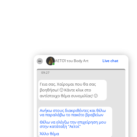
ΑΕΤΟΊ του Body Art
Live chat
09:27
Γεια σας. Χαίρομαι που θα σας
βοηθήσω! 🙂 Κάντε κλικ στο
αντίστοιχο θέμα συνομιλίας! 🙂
Ανήκω στους διακριθέντες και θέλω
να παραλάβω το πακέτο βραβείων
Θέλω να ελέγξω την επιχείρηση μου
στην κατάταξη "Αετοί"
Άλλο θέμα