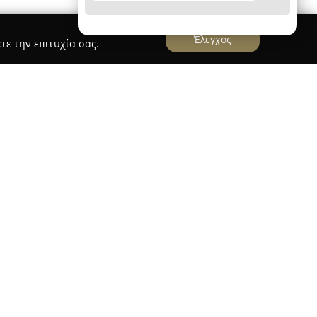
Έλεγχος
τε την επιτυχία σας.
o Studio
, που βρίσκεται στην οδό Ρωμανού 12
αγνωρίζεται ως ένας από τους κορυφαίους
 Ελλάδα. Η δραστηριότητα του στούντιο
ία προσαρμοσμένων τατουάζ, καλύπτοντας
ανίκια, fine line, πορτρέτα και μινιμαλιστικές
τη μετατροπή οποιασδήποτε ιδέας σε
ελματικές υπηρεσίες piercing, προσφέροντας