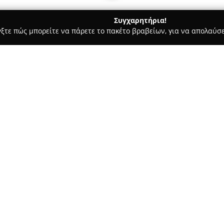
Συγχαρητήρια!
γξτε πώς μπορείτε να πάρετε το πακέτο βραβείων, για να απολαύσε
 Ημιμόνιμο Μακιγιάζ - Περαία
Divas and Gentlemen
Σχετικά με την εταιρεία:
Το
DIVA'S & GENTLEMEN Tatto
στην Περαία Θεσσαλονίκης, αν
χώρους σωματικής τέχνης στην
επικεντρώνεται στη δημιουργ
ποικιλία στυλ όπως περίτεχνα μ
συνθέσεις, δίνοντας έμφαση σ
καλλιτεχνική δημιουργία.
Παράλληλα, διατίθενται επαγγ