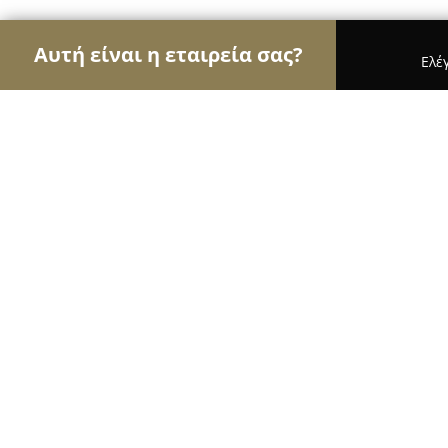
Αυτή είναι η εταιρεία σας?
Ελέ
Αετοί του Body Art
Στούντιο Τατουάζ, Piercing,
Divas and Gentlemen
10
(261)
Περαία, Peraía
Εμφάνιση αριθμού τηλεφώνου