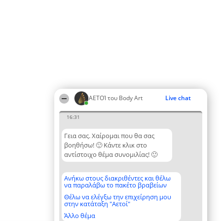
ΑΕΤΟΊ του Body Art
Live chat
16:31
Γεια σας. Χαίρομαι που θα σας
βοηθήσω! 🙂 Κάντε κλικ στο
αντίστοιχο θέμα συνομιλίας! 🙂
Ανήκω στους διακριθέντες και θέλω
να παραλάβω το πακέτο βραβείων
Θέλω να ελέγξω την επιχείρηση μου
στην κατάταξη "Αετοί"
Άλλο θέμα