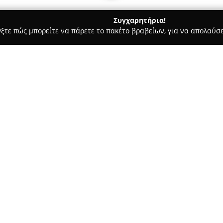
Συγχαρητήρια!
γξτε πώς μπορείτε να πάρετε το πακέτο βραβείων, για να απολαύσε
 Ημιμόνιμο Μακιγιάζ - Θεσσαλονίκη
Black Rabbit Tattoo Studio
Σχετικά με την εταιρεία:
Το
Black Rabbit Tattoo Studio
Μητροπόλεως 61, και έχει καθι
εκτιμούν την τέχνη του τατουά
εξατομικευμένες υπηρεσίες, μ
αυθεντικών σχεδίων τατουάζ, 
ποικιλία επιλογών piercing, 
μύτης έως πιο εξειδικευμένες 
Η ομάδα των τατουάζ καλλιτεχν