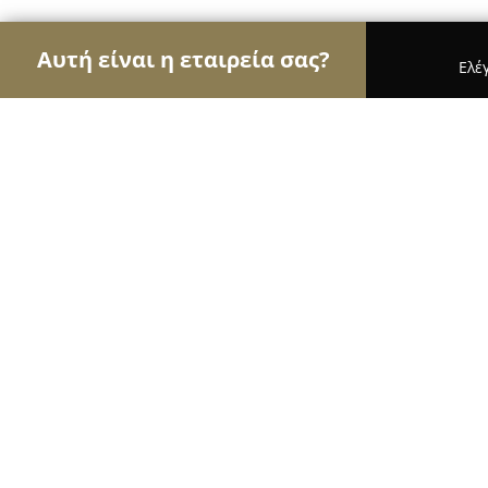
Αυτή είναι η εταιρεία σας?
Ελέ
Αετοί του Body Art
Στούντιο Τατουάζ, Piercing,
Black Rabbit Tattoo Studio
9.6
(436)
Θεσσαλονίκη, Thessaloníki
Εμφάνιση αριθμού τηλεφώνου