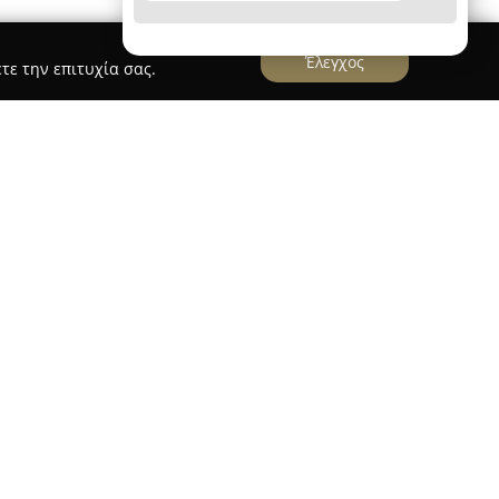
Έλεγχος
τε την επιτυχία σας.
εδρεύει στο κέντρο της Θεσσαλονίκης, στην οδό
ερωθεί ως ένας ιδιαίτερος χώρος για όσους
ζ και του piercing. Το στούντιο προσφέρει
εταξύ των οποίων συγκαταλέγονται η υλοποίηση
η αφαίρεση τατουάζ, καθώς και μια μεγάλη
που περιλαμβάνουν από τρυπήματα αυτιών και
εφαρμογές.
ών, με ιδιαίτερη εμπειρία και δημιουργικότητα,