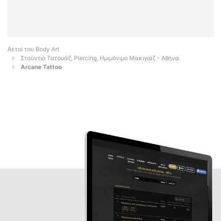
Αετοί του Body Art
Στούντιο Τατουάζ, Piercing, Ημιμόνιμο Μακιγιάζ - Αθήνα
Arcane Tattoo