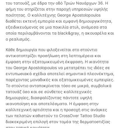
του τατουάζ, με έδρα την οδό Τριών Ναυάρχων 36. Η
φήμη του στηρίζεται στην παροχή υπηρεσιών υψηλής
ποιότητας. Ο καλλιτέχνης George Apostolopoulos
διαθέτει εκτενή εμπειρία και εμφανή δημιουργικότητα,
εξειδικευόμενος σε μια ποικιλία στυλ, ανάμεσα στα
οποία περιλαμβάνονται τα black&gray, η ακουαρέλα και
ο ρεαλισμός.
Κάθε δημιουργία που φιλοξενείται στο στούντιο
αντικατοπτρίζει προσήλωση στη λεπτομέρεια και
έμφαση στην εξατομικευμένη έκφραση. Η ικανότητα
του George Apostolopoulos να μετατρέπει τις ιδέες σε
εντυπωσιακά σχέδια αποτελεί σημαντικό πλεονέκτημα,
παρέχοντας μοναδικές και εξατομικευμένες εμπειρίες.
Το στούντιο ανταποκρίνεται τόσο σε μικρά, συμβολικά
τατουάζ όσο και σε σύνθετες καλλιτεχνικές
δημιουργίες, διασφαλίζοντας πάντοτε υψηλή
ικανοποίηση και αποτελέσματα. Η έμφαση στην
καλλιτεχνική αρτιότητα και η προσοχή στις ανάγκες
των πελατών καθιστούν το CrossOver Tattoo Studio
διακεκριμένη επιλογή στον τομέα της δερματοστιξίας
στην τοπική κοινότητα.