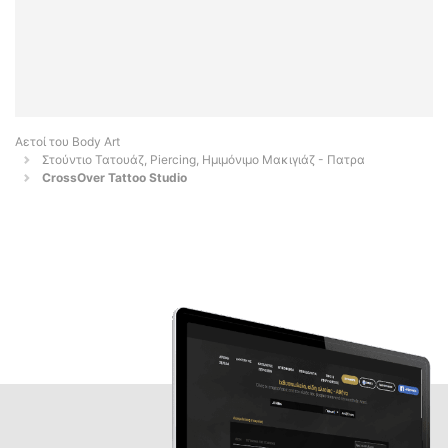
Αετοί του Body Art
Στούντιο Τατουάζ, Piercing, Ημιμόνιμο Μακιγιάζ - Πατρα
CrossOver Tattoo Studio