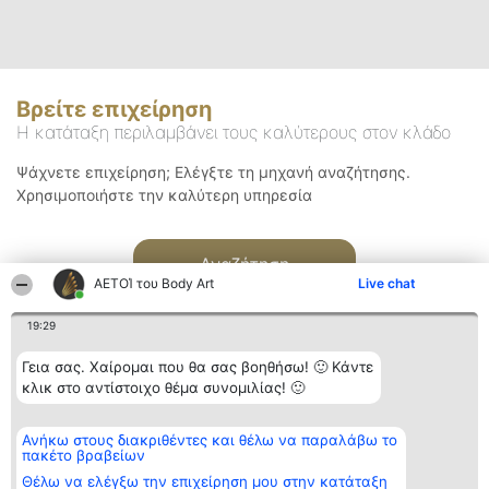
Βρείτε επιχείρηση
Η κατάταξη περιλαμβάνει τους καλύτερους στον κλάδο
Ψάχνετε επιχείρηση; Ελέγξτε τη μηχανή αναζήτησης.
Χρησιμοποιήστε την καλύτερη υπηρεσία
Αναζήτηση
ΑΕΤΟΊ του Body Art
Live chat
19:29
Γεια σας. Χαίρομαι που θα σας βοηθήσω! 🙂 Κάντε
κλικ στο αντίστοιχο θέμα συνομιλίας! 🙂
Διοργανωτής της
Κατάταξη
Επικοινωνία
Ανήκω στους διακριθέντες και θέλω να παραλάβω το
κατάταξης
Διακριθέντες
Επικοινωνία
πακέτο βραβείων
BEAUTIFUL COMPANY
Λίστα όλων
Μονοπρόσωπη ΙΚΕ
των
Θέλω να ελέγξω την επιχείρηση μου στην κατάταξη
ΤΗΛ. ΕΠΙΚΟΙΝΩΝΙΑΣ: