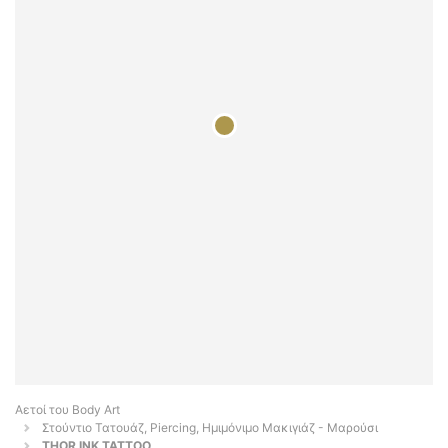
Αετοί του Body Art
Στούντιο Τατουάζ, Piercing, Ημιμόνιμο Μακιγιάζ - Μαρούσι
THOR INK TATTOO