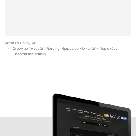
Αετοί του Body Art
Στούντιο Τατουάζ, Piercing, Ημιμόνιμο Μακιγιάζ - Περιστέρι
Theo tattoo studio