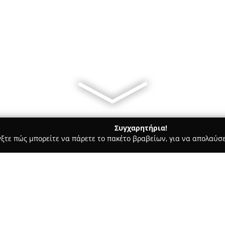
Συγχαρητήρια!
γξτε πώς μπορείτε να πάρετε το πακέτο βραβείων, για να απολαύσε
 Ημιμόνιμο Μακιγιάζ - Σαλαμίνα
Tattoo Piercing -The Blind Cro