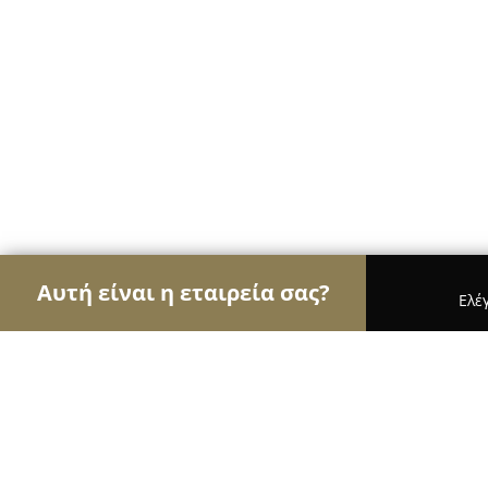
Αυτή είναι η εταιρεία σας?
Ελέ
Αετοί του Body Art
Στούντιο Τατουάζ, Piercing,
Tattoo Piercing -The Blind Crow-