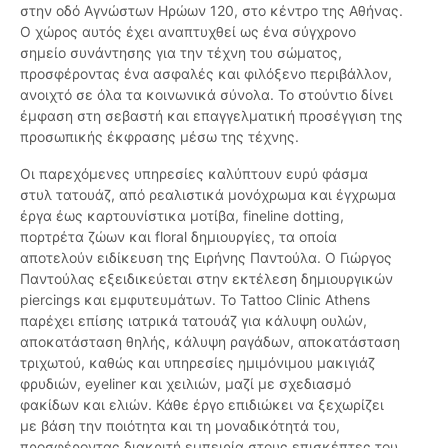
στην οδό Αγνώστων Ηρώων 120, στο κέντρο της Αθήνας.
Ο χώρος αυτός έχει αναπτυχθεί ως ένα σύγχρονο
σημείο συνάντησης για την τέχνη του σώματος,
προσφέροντας ένα ασφαλές και φιλόξενο περιβάλλον,
ανοιχτό σε όλα τα κοινωνικά σύνολα. Το στούντιο δίνει
έμφαση στη σεβαστή και επαγγελματική προσέγγιση της
προσωπικής έκφρασης μέσω της τέχνης.
Οι παρεχόμενες υπηρεσίες καλύπτουν ευρύ φάσμα
στυλ τατουάζ, από ρεαλιστικά μονόχρωμα και έγχρωμα
έργα έως καρτουνίστικα μοτίβα, fineline dotting,
πορτρέτα ζώων και floral δημιουργίες, τα οποία
αποτελούν ειδίκευση της Ειρήνης Παντούλα. Ο Γιώργος
Παντούλας εξειδικεύεται στην εκτέλεση δημιουργικών
piercings και εμφυτευμάτων. Το Tattoo Clinic Athens
παρέχει επίσης ιατρικά τατουάζ για κάλυψη ουλών,
αποκατάσταση θηλής, κάλυψη ραγάδων, αποκατάσταση
τριχωτού, καθώς και υπηρεσίες ημιμόνιμου μακιγιάζ
φρυδιών, eyeliner και χειλιών, μαζί με σχεδιασμό
φακίδων και ελιών. Κάθε έργο επιδιώκει να ξεχωρίζει
με βάση την ποιότητα και τη μοναδικότητά του,
προσφέροντας διακριτή εμπειρία στους επισκέπτες του