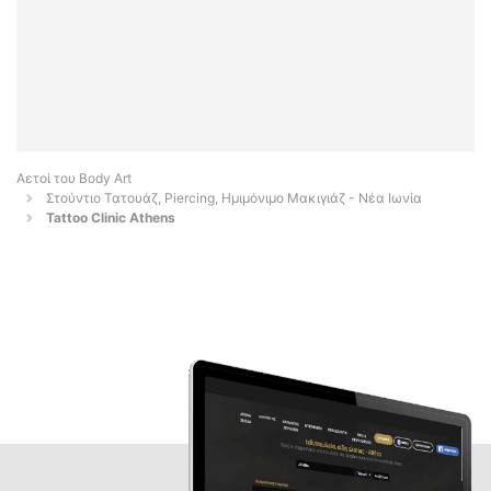
Αετοί του Body Art
Στούντιο Τατουάζ, Piercing, Ημιμόνιμο Μακιγιάζ - Νέα Ιωνία
Tattoo Clinic Athens