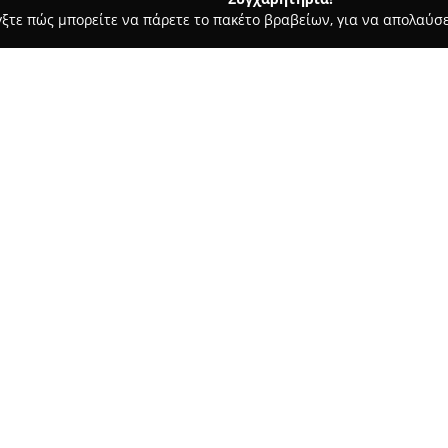
γξτε πώς μπορείτε να πάρετε το πακέτο βραβείων, για να απολαύσε
 Ημιμόνιμο Μακιγιάζ - Κατερίνη
Skin Kustoms Tattoo
Σχετικά με την εταιρεία:
Το
Skin Kustoms Tattoo
είναι 
Κατερίνη, στην οδό Γ. Ολυμπίο
για όσους εκτιμούν την τέχνη
αποτελείται από αφοσιωμένους
υψηλής ποιότητας με έμφαση 
καλύπτοντας μεγάλο φάσμα στυ
δημιουργίες, ανάλογα με τις α
Η φήμη της επιχείρησης στηρί
που εκτιμούν ιδιαίτερα την κα
την προσοχή στη λεπτομέρεια.