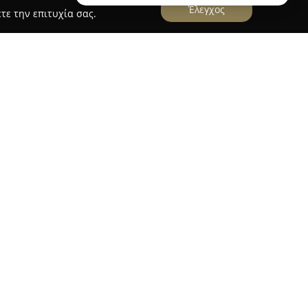
Έλεγχος
τε την επιτυχία σας.
ένα στούντιο τατουάζ που εδρεύει στην
υ 36, και ξεχωρίζει ως σημαντικός προορισμός
 της δερματοστιξίας στην Ελλάδα. Η ομάδα του
 καλλιτέχνες, οι οποίοι προσφέρουν υπηρεσίες
στη δημιουργία πρωτότυπων σχεδίων,
λ, από περίπλοκα σχέδια έως πιο απλές
νάγκες των πελατών.
ζεται στη συνολική ικανοποίηση των πελατών,
λλιτεχνική ικανότητα, τη δημιουργικότητα και
 Το στούντιο θεωρείται ένα από τα κορυφαία