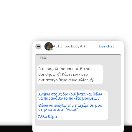
ΑΕΤΟΊ του Body Art
Live chat
11:21
Γεια σας. Χαίρομαι που θα σας
βοηθήσω! 🙂 Κάντε κλικ στο
αντίστοιχο θέμα συνομιλίας! 🙂
Ανήκω στους διακριθέντες και θέλω
να παραλάβω το πακέτο βραβείων
Θέλω να ελέγξω την επιχείρηση μου
στην κατάταξη "Αετοί"
Άλλο θέμα