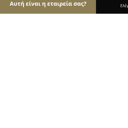
Αυτή είναι η εταιρεία σας?
Ελέ
Αετοί του Body Art
Στούντιο Τατουάζ, Piercing,
Skin Kustoms Tattoo
9.8
(433)
Κατερίνη, Γ. Ολυμπίου 36
Εμφάνιση αριθμού τηλεφώνου