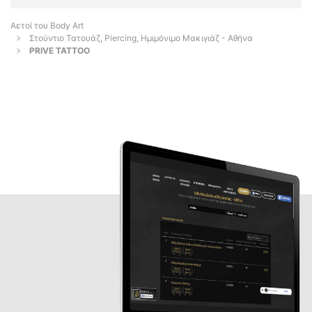
Αετοί του Body Art
Στούντιο Τατουάζ, Piercing, Ημιμόνιμο Μακιγιάζ - Αθήνα
PRIVE TATTOO