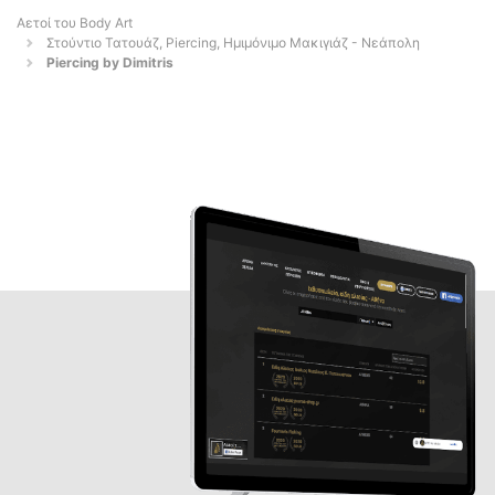
Αετοί του Body Art
Στούντιο Τατουάζ, Piercing, Ημιμόνιμο Μακιγιάζ - Νεάπολη
Piercing by Dimitris