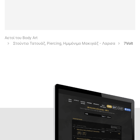
Αετοί του Body Art
Στούντιο Τατουάζ, Piercing, Ημιμόνιμο Μακιγιάζ - Λαρισα
7Volt