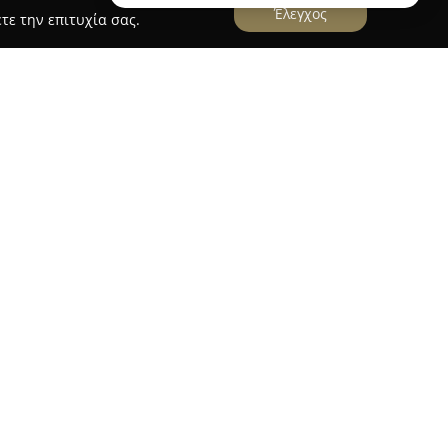
Έλεγχος
τε την επιτυχία σας.
Θεσσαλονίκη ξεχωρίζει ως προορισμός για όσους
άζ. Δίνει έμφαση στη διαχρονική κομψότητα και
υργώντας μια εμπειρία που ξεφεύγει από τα
ίο της προσέγγισης είναι η παραγωγή τατουάζ
κότητα και τα συναισθήματα κάθε πελάτη,
ύ τέχνης και ατομικής ιστορίας.
ι στη συμβολική σημασία των σχεδίων τοποθετεί
ρά body art. Ταυτόχρονα, το στούντιο
λματισμό και την αφοσίωσή του στην τελειότητα,
ας κάθε έργου. Η αισθητική του χαρακτηρίζεται