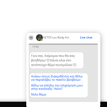
ΑΕΤΟΊ του Body Art
Live chat
17:03
Γεια σας. Χαίρομαι που θα σας
βοηθήσω! 🙂 Κάντε κλικ στο
αντίστοιχο θέμα συνομιλίας! 🙂
Ανήκω στους διακριθέντες και θέλω
να παραλάβω το πακέτο βραβείων
Θέλω να ελέγξω την επιχείρηση μου
στην κατάταξη "Αετοί"
Άλλο θέμα