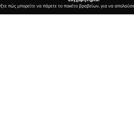
γξτε πώς μπορείτε να πάρετε το πακέτο βραβείων, για να απολαύσε
 Ημιμόνιμο Μακιγιάζ - Θεσσαλονίκη
Persa Tattoo
Σχετικά με την εταιρεία:
Το στούντιο
Persa Tattoo
στη 
εκτιμούν την τέχνη του τατου
την κλασική αισθητική, δημιο
συνηθισμένα. Κεντρικό στοιχε
που αντανακλούν την προσωπι
επιτρέποντας τη σύνδεση μεταξ
Η ιδιαίτερη σημασία που δίνε
το Persa Tattoo ψηλά στην αγο
αναγνωρίζεται για τον επαγγε
ανεξαρτήτως της πολυπλοκότητ