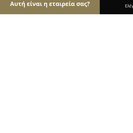
Αυτή είναι η εταιρεία σας?
Ελέ
Αετοί του Body Art
Στούντιο Τατουάζ, Piercing,
Persa Tattoo
9.8
(75)
Θεσσαλονίκη, Κωνσταντινουπόλεως 132
Εμφάνιση αριθμού τηλεφώνου