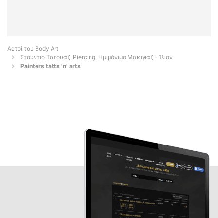
Αετοί του Body Art
Στούντιο Τατουάζ, Piercing, Ημιμόνιμο Μακιγιάζ - Ίλιον
Painters tatts 'n' arts