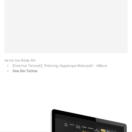
Αετοί του Body Art
Στούντιο Τατουάζ, Piercing, Ημιμόνιμο Μακιγιάζ - Αθήνα
One Sin Tattoo