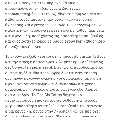
στούντιο body art στην περιοχή. Το studio
επικεντρώνεται στη δημιουργία ιδιαίτερων,
προσωποποιημένων τατουάζ, δίνοντας έμφαση στο ότι
κάθε τατουάζ αποτελεί μια μορφή καλλιτεχνικής
έκφρασης και αφήγησης. Η ομάδα των επαγγελματιών
καλλιτεχνών προσεγγίζει κάθε έργο με πάθος, ακρίβεια
και αφοσίωση, παρέχοντας τις απαραίτητες συμβουλές
και σχεδιαστικές ιδέες σε όσους έχουν ήδη καθαρή ιδέα
ή αναζητούν έμπνευση.
Το στούντιο εξειδικεύεται στη δημιουργία custom tattoos
και την παροχή επαγγελματικών piercing, καλύπτοντας
στυλ όπως fineline, minimal, blackwork, παραδοσιακά και
custom σχέδια. Ιδιαίτερο βάρος δίνεται στην τήρηση
αυστηρών κανόνων υγιεινής και ασφάλειας, με πλήρη
εφαρμογή αποστειρωμένων διαδικασιών και χρήση
αναλώσιμων ή πλήρως αποστειρωμένου εξοπλισμού
ανά συνεδρία. Το One Sin Tattoo δέχεται και
περιστασιακούς επισκέπτες για αυθόρμητα τατουάζ
χωρίς απαραίτητο ραντεβού. Η τοποθεσία του στούντιο
είναι κεντρική, κοντά στην Ακρόπολη και σε περιοχές
όπως το Μοναστηράκι και η Πλάκα, ενώ προσφέρει