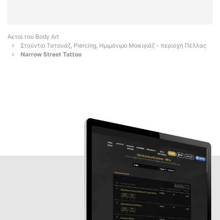
Αετοί του Body Art
Στούντιο Τατουάζ, Piercing, Ημιμόνιμο Μακιγιάζ - περιοχή Πέλλας
Narrow Street Tattoo