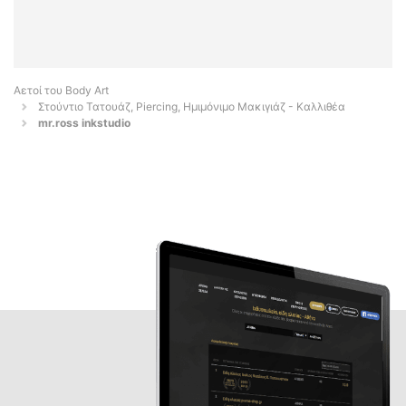
Αετοί του Body Art
Στούντιο Τατουάζ, Piercing, Ημιμόνιμο Μακιγιάζ - Καλλιθέα
mr.ross inkstudio