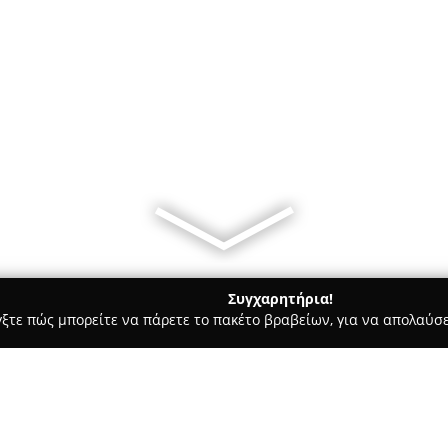
Συγχαρητήρια!
γξτε πώς μπορείτε να πάρετε το πακέτο βραβείων, για να απολαύσε
 Ημιμόνιμο Μακιγιάζ - Θεσσαλονίκη
Little Italy Tattoo & Bar T