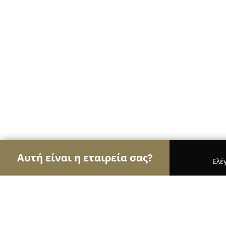
Αυτή είναι η εταιρεία σας?
Ελέ
Αετοί του Body Art
Στούντιο Τατουάζ, Piercing,