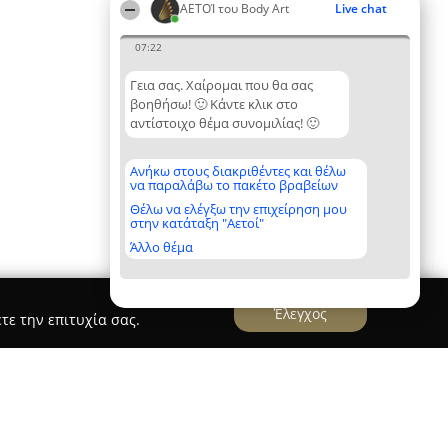
ΑΕΤΟΊ του Body Art
Live chat
07:22
Γεια σας. Χαίρομαι που θα σας
βοηθήσω! 🙂 Κάντε κλικ στο
αντίστοιχο θέμα συνομιλίας! 🙂
Ανήκω στους διακριθέντες και θέλω
να παραλάβω το πακέτο βραβείων
Θέλω να ελέγξω την επιχείρηση μου
στην κατάταξη "Αετοί"
Άλλο θέμα
Έλεγχος
τε την επιτυχία σας.
hessaloniki