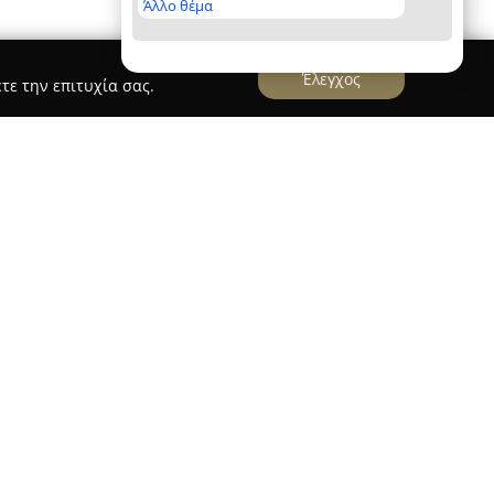
Άλλο θέμα
Έλεγχος
τε την επιτυχία σας.
ρεύει στη Θεσσαλονίκη και αποτελεί σημείο
 να ασχοληθούν με την τέχνη του τατουάζ και
ρίνεται για τους ταλαντούχους καλλιτέχνες του,
και ακρίβεια δίνουν ζωή στις ιδέες των πελατών
ιακά έργα.
ώρα επιλογών σχεδίων τατουάζ, από minimal
αι εξατομικευμένες προτάσεις, με στόχο να
μηση. Ο χώρος χαρακτηρίζεται από