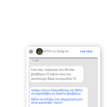
ΑΕΤΟΊ του Body Art
Live chat
11:33
Γεια σας. Χαίρομαι που θα σας
βοηθήσω! 🙂 Κάντε κλικ στο
αντίστοιχο θέμα συνομιλίας! 🙂
Ανήκω στους διακριθέντες και θέλω
να παραλάβω το πακέτο βραβείων
Θέλω να ελέγξω την επιχείρηση μου
στην κατάταξη "Αετοί"