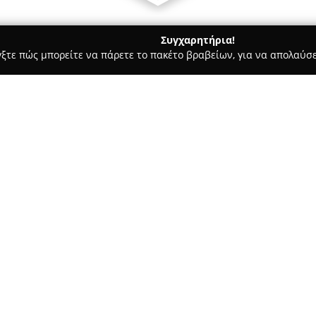
Συγχαρητήρια!
γξτε πώς μπορείτε να πάρετε το πακέτο βραβείων, για να απολαύσε
 Ημιμόνιμο Μακιγιάζ - Θεσσαλονίκη
Lazybones Tattoo
Σχετικά με την εταιρεία:
Το
LazyBones Tattoo Studio
εδ
αναφοράς για όσους επιθυμούν
του piercing. Το στούντιο διακ
οι οποίοι με δημιουργικότητα 
μετατρέποντάς τες σε εντυπωσ
Η επιχείρηση προσφέρει πληθ
γραμμές μέχρι παραδοσιακές κ
καλύψει κάθε αισθητική προτί