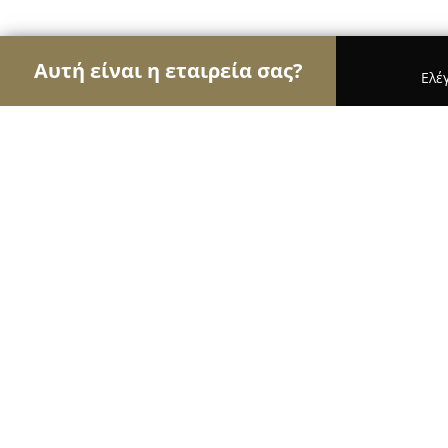
Αυτή είναι η εταιρεία σας?
Ελέ
Αετοί του Body Art
Στούντιο Τατουάζ, Piercing,
Lazybones Tattoo
10
(181)
Θεσσαλονίκη, Thessaloníki
Εμφάνιση αριθμού τηλεφώνου