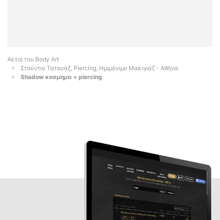
Αετοί του Body Art
Στούντιο Τατουάζ, Piercing, Ημιμόνιμο Μακιγιάζ - Αθήνα
Shadow κοσμημα + piercing