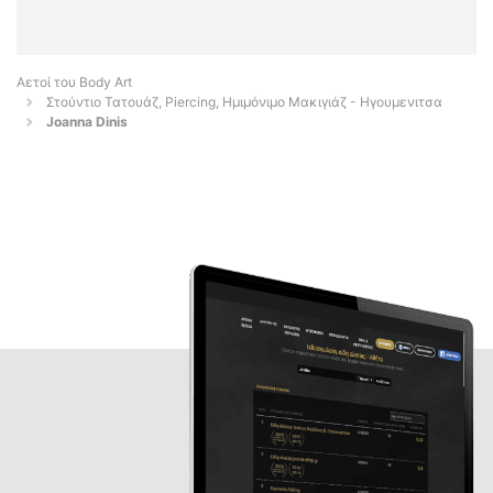
Αετοί του Body Art
Στούντιο Τατουάζ, Piercing, Ημιμόνιμο Μακιγιάζ - Ηγουμενιτσα
Joanna Dinis