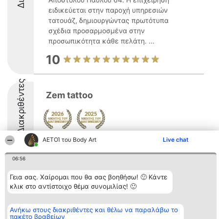
ειδικεύεται στην παροχή υπηρεσιών
τατουάζ, δημιουργώντας πρωτότυπα
σχέδια προσαρμοσμένα στην
προσωπικότητα κάθε πελάτη. ...
10
Διακριθέντες
Zem tattoo
ΑΕΤΟΊ του Body Art
Live chat
9.7
06:56
Γεια σας. Χαίρομαι που θα σας βοηθήσω! 🙂 Κάντε
Διοργανωτής της
Κατάταξη
Επικοινωνία
κατάταξης
Διακριθέντες
Επικοινωνία
κλικ στο αντίστοιχο θέμα συνομιλίας! 🙂
BEAUTIFUL COMPANY
Λίστα όλων
Μονοπρόσωπη ΙΚΕ
των
ΤΗΛ. ΕΠΙΚΟΙΝΩΝΙΑΣ:
διακριθέντων
Ανήκω στους διακριθέντες και θέλω να παραλάβω το
2104128019
Μεθοδολογία
πακέτο βραβείων